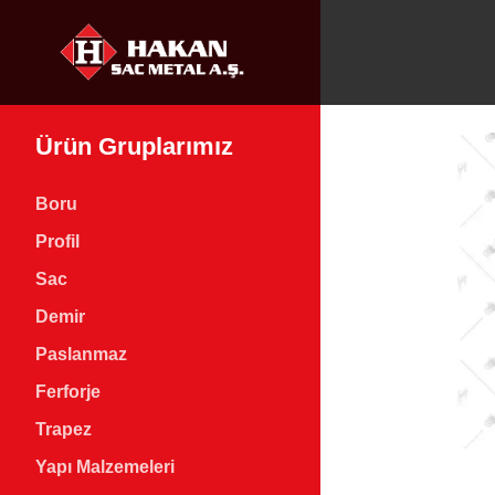
Ürün Gruplarımız
Boru
Profil
Sac
Demir
Paslanmaz
Ferforje
Trapez
Yapı Malzemeleri