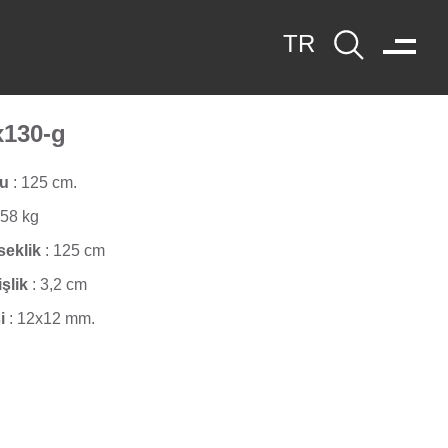
x130-g
yu
:
125 cm.
,58 kg
seklik
:
125 cm
işlik
:
3,2 cm
i
:
12x12 mm.