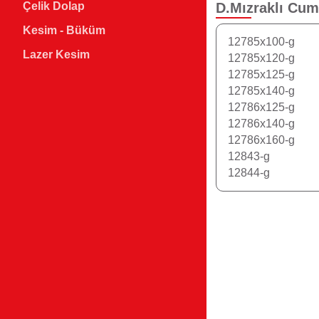
D.Mızraklı Cum
Çelik Dolap
Kesim - Büküm
12785x100-g
Lazer Kesim
12785x120-g
12785x125-g
12785x140-g
12786x125-g
12786x140-g
12786x160-g
12843-g
12844-g