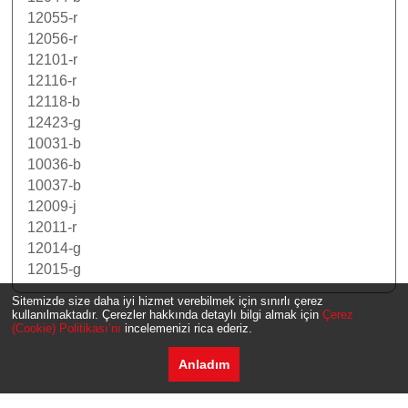
12055-r
12056-r
12101-r
12116-r
12118-b
12423-g
10031-b
10036-b
10037-b
12009-j
12011-r
12014-g
12015-g
Sitemizde size daha iyi hizmet verebilmek için sınırlı çerez
kullanılmaktadır. Çerezler hakkında detaylı bilgi almak için
Çerez
(Cookie) Politikası’nı
incelemenizi rica ederiz.
Anladım