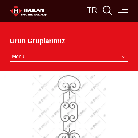
Ürün Gruplarımız
Menü
Boru
Profil
Sac
Demir
Paslanmaz
Ferforje
Trapez
Yapı Malzemeleri
Çelik Dolap
Kesim - Büküm
Lazer Kesim