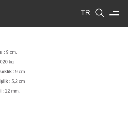
yu
:
9 cm.
,020 kg
seklik
:
9 cm
işlik
:
5,2 cm
i
:
12 mm.