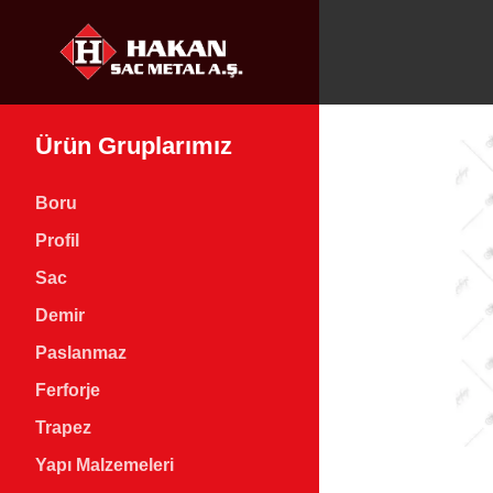
Ürün Gruplarımız
Boru
Profil
Sac
Demir
Paslanmaz
Ferforje
Trapez
Yapı Malzemeleri