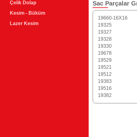
Sac Parçalar
G
Çelik Dolap
Kesim - Büküm
19660-16X16
Lazer Kesim
19325
19327
19328
19330
19678
19529
19521
19512
19383
19516
19382