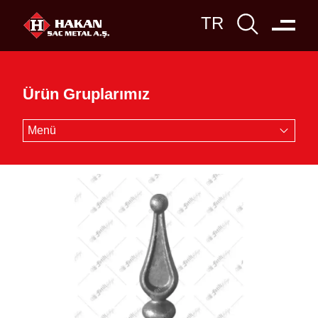
Ürün Gruplarımız
Menü
Boru
Profil
Sac
Demir
Paslanmaz
Ferforje
Trapez
Yapı Malzemeleri
Çelik Dolap
Kesim - Büküm
Lazer Kesim