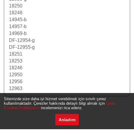
18250
18248
14945-b
14957-b
14969-b
DF-12954-g
DF-12955-g
18251
18253
18246
12950
12956
12963
Sitemizde size daha iyi hizmet verebilmek için sınırlı çerez
kullanılmaktadır. Çerezler hakkında detaylı bilgi almak için
Çerez
(Cookie) Politikası’nı
incelemenizi rica ederiz.
Anladım