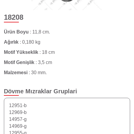
18208
Ürün Boyu
:
11,8 cm.
Ağırlık
:
0,180 kg
Motif Yükseklik
:
18 cm
Motif Genişlik
:
3,5 cm
Malzemesi
:
30 mm.
Dövme Mızraklar
Gruplari
12951-b
12969-b
14957-g
14969-g
12955-g