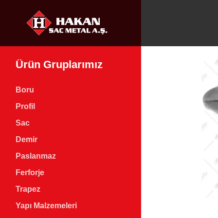
Ürün Gruplarımız
Boru
Profil
Sac
Demir
Paslanmaz
Ferforje
Trapez
Yapı Malzemeleri