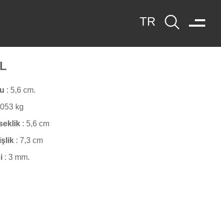
-L
yu
:
5,6 cm.
,053 kg
seklik
:
5,6 cm
işlik
:
7,3 cm
i
:
3 mm.