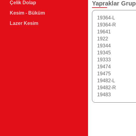
Yapraklar
Grup
Çelik Dolap
Kesim - Büküm
19364-L
Lazer Kesim
19364-R
19641
1922
19344
19345
19333
19474
19475
19482-L
19482-R
19483