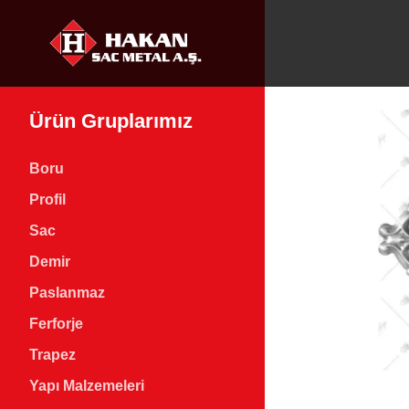
Ürün Gruplarımız
Boru
Profil
Sac
Demir
Paslanmaz
Ferforje
Trapez
Yapı Malzemeleri