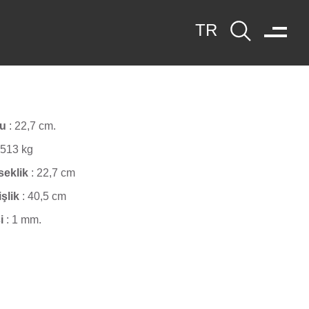
yu
:
22,7 cm.
,513 kg
seklik
:
22,7 cm
işlik
:
40,5 cm
i
:
1 mm.