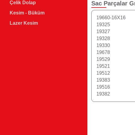
Sac Parçalar
G
Çelik Dolap
Kesim - Büküm
19660-16X16
Lazer Kesim
19325
19327
19328
19330
19678
19529
19521
19512
19383
19516
19382