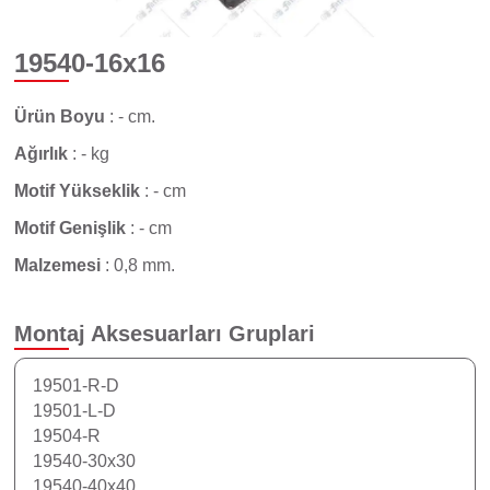
19540-16x16
Ürün Boyu
:
- cm.
Ağırlık
:
- kg
Motif Yükseklik
:
- cm
Motif Genişlik
:
- cm
Malzemesi
:
0,8 mm.
Montaj Aksesuarları
Gruplari
19501-R-D
19501-L-D
19504-R
19540-30x30
19540-40x40