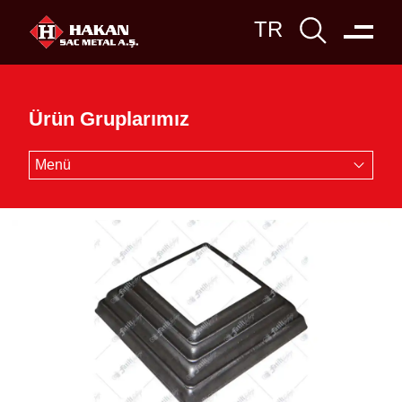
Ürün Gruplarımız
Menü
Boru
Profil
Sac
Demir
Paslanmaz
Ferforje
Trapez
Yapı Malzemeleri
Çelik Dolap
Kesim - Büküm
Lazer Kesim