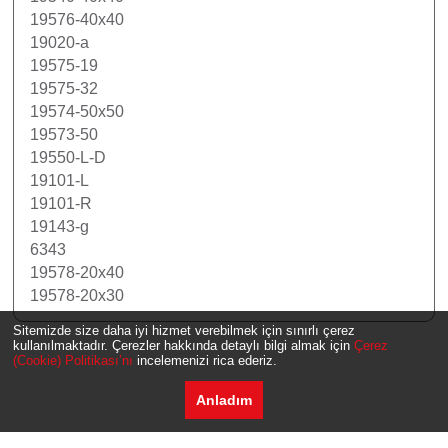
19576-40x40
19020-a
19575-19
19575-32
19574-50x50
19573-50
19550-L-D
19101-L
19101-R
19143-g
6343
19578-20x40
19578-20x30
Sitemizde size daha iyi hizmet verebilmek için sınırlı çerez
kullanılmaktadır. Çerezler hakkında detaylı bilgi almak için
Çerez
(Cookie) Politikası’nı
incelemenizi rica ederiz.
Anladım